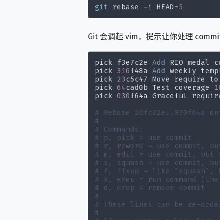
git
 rebase -i HEAD~
5
Git 会调起 vim，提示让你处理 commi
pick f3e7c2e 
Add
pick 
316
f48a 
Add
pick 
23
c5c47 Move require to
pick 
64
cad0b Test coverage 
1
pick 
030
f64a Graceful require
# Rebase 2dfc82e..030f64a on
#
# Commands:
# p, pick = use commit
# r, reword = use commit, bu
# e, edit = use commit, but 
# s, squash = use commit, bu
# f, fixup = like "squash", 
# x, exec = run command (the
# d, drop = remove commit
#
# These lines can be re-orde
#