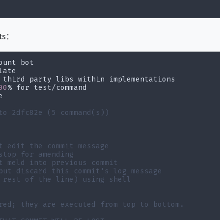
ts：
 third party libs within implementations

00
% for test/command



to 2dfc82e (5 command(s))
t edit the commit message
stop for amending
t meld into previous commit
but discard this commit's log message
 rest of the line) using shell
red; they are executed from top to bottom.