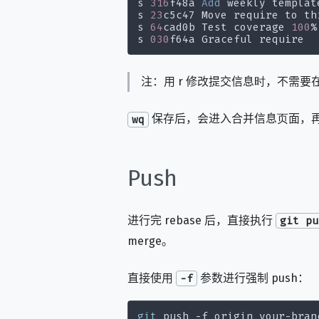
s 
316
f48a 
Add
s 
23
c5c47 Move require to th
s 
64
cad0b Test coverage 
100
%
s 
030
注：用 r 修改提交信息时，不需要
保存后，会进入合并信息页面，再次
wq
Push
进行完 rebase 后，直接执行
git pu
merge。
直接使用
参数进行强制 push：
-f
git