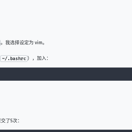
。我选择设定为 vim。
用
），加入：
~/.bashrc
交了5次：